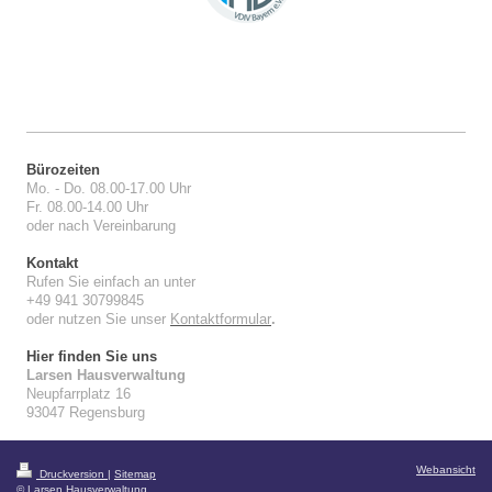
Bürozeiten
Mo. - Do. 08.00-17.00 Uhr
Fr. 08.00-14.00 Uhr
oder nach Vereinbarung
Kontakt
Rufen Sie einfach an unter
+49 941 30799845
oder nutzen Sie unser
Kontaktformular
.
Hier finden Sie uns
Larsen Hausverwaltung
Neupfarrplatz 16
93047 Regensburg
Webansicht
Druckversion
|
Sitemap
© Larsen Hausverwaltung