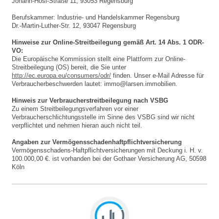
Johann-Hösl-Straße 11, 93053 Regensburg
Berufskammer: Industrie- und Handelskammer Regensburg
Dr.-Martin-Luther-Str. 12, 93047 Regensburg
Hinweise zur Online-Streitbeilegung gemäß Art. 14 Abs. 1 ODR-
VO:
Die Europäische Kommission stellt eine Plattform zur Online-
Streitbeilegung (OS) bereit, die Sie unter
http://ec.europa.eu/consumers/odr/
finden. Unser e-Mail Adresse für
Verbraucherbeschwerden lautet: immo@larsen.immobilien.
Hinweis zur Verbraucherstreitbeilegung nach VSBG
Zu einem Streitbeilegungsverfahren vor einer
Verbraucherschlichtungsstelle im Sinne des VSBG sind wir nicht
verpflichtet und nehmen hieran auch nicht teil.
Angaben zur Vermögensschadenhaftpflichtversicherung
Vermögensschadens-Haft­pflichtversicherungen mit Deck
ung i. H. v.
100.000,00 €. ist vorhanden bei der Gothaer Versicherung AG, 50598
Köln